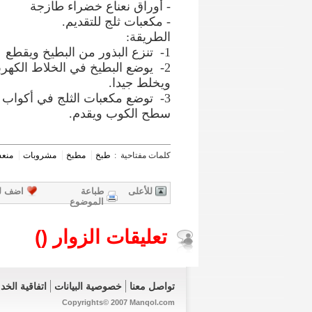
- أوراق‏ ‏نعناع‏ ‏خضراء‏ ‏طازجة
- مكعبات‏ ‏ثلج‏ ‏للتقديم‏.‏
الطريقة:
‏2- ‏يوضع‏ ‏البطيخ‏ ‏في‏ ‏الخلاط‏ ‏الكه
‏ويخلط‏ ‏جيدا‏.‏
‏3- ‏توضع‏ ‏مكعبات‏ ‏الثلج‏ ‏في‏ ‏أكواب‏ 
‏سطح‏ ‏الكوب‏ ويقدم.
كلمات مفتاحية :
طبخ
مطبخ
مشروبات
منع
للأعلى
طباعة
اضف ل
الموضوع
تعليقات الزوار (
)
تواصل معنا
خصوصية البيانات
اتفاقية الخد
Copyrights© 2007 Manqol.com