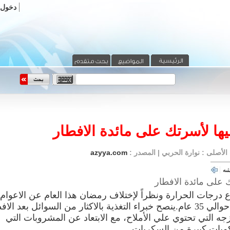
دخول
ا لأسرتك على مائدة الافطار
azyya.com
شه
ع درجات الحرارة ونظراً لإختلاف رمضان هذا العام عن الاعوام
السابقه حيث انه الأكثر حرارة منذ حوالي 35 عام.ينصح خبراء التغذية بالاكثار من السوائل بعد ا
جه التي تحتوي علي الأملاح، مع الابتعاد عن المشروبات التي
كميات كبيرة من السكريات.