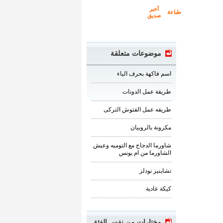
أخبر
طباعة
صديق
موضوعات متعلقة
اسم فاكهة بحرف الياء
طريقة عمل الدونات
طريقه عمل الفتوش التركى
مكرونة بالروبيان
شاورما الدجاج مع التوميه وعيش
الشاورما من ام يونس
تشاينيز نودلز
كيكة عادية
مختارات من نفس الفئة