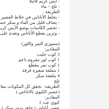
- ايس كريم فانيلا
- ثلج – ماء
الطريقة :
- يخلط الأناناس في خلاط العصير م
- يضاف قليل من الماء و سكر حسب
- تحضر الكاسات بوضع الأيس كريم
- وتزين بقطع الأناناس وتقدم على 
(سموزي التمر واللوز)
المقادير:
3 كوب حليب
1 كوب لوز مفروم ناعم
1 كوب تمر مقطع
1 معلقة صغيرة قرفة
4 ملعقة سكر
ثلج
الطريقه: تخفق كل المكونات معا و
(عصير الكيوي بالاناناس )
المقادير:
كيوي عدد 2
عصير أناناس ( جاهز بدون سكر )