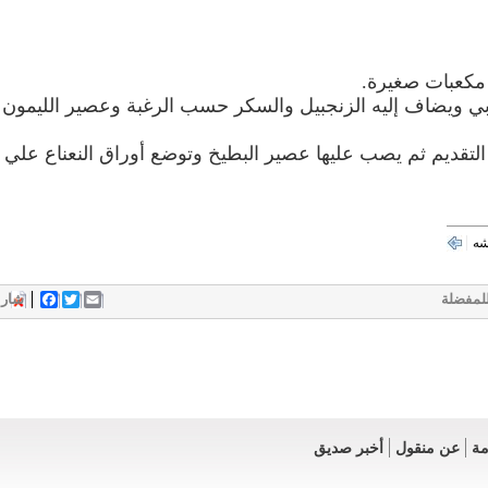
ربي‏ ‏ويضاف‏ ‏إليه‏ ‏الزنجبيل‏ ‏والسكر‏ ‏حسب‏ ‏الرغبة‏ ‏وعصير‏ ‏الليمون‏
‏التقديم‏ ‏ثم‏ ‏يصب‏ ‏عليها‏ ‏عصير‏ ‏البطيخ‏ ‏وتوضع‏ ‏أوراق‏ ‏النعناع‏ ‏علي‏
شه
لمفضلة
Email
Twitter
acebook
شار
مة
عن منقول
أخبر صديق