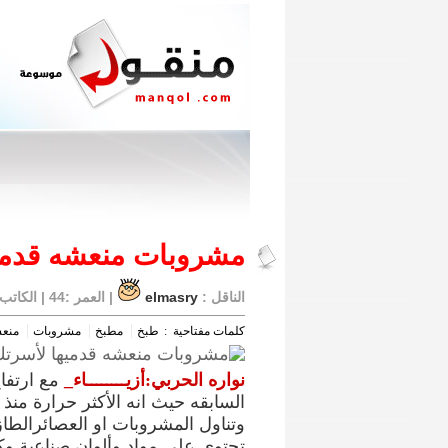
مشروبات منعشه قدميه
الناقل :
elmasry
| العمر :44 | الكاتب الأصلى : نوارة الحربي | المصدر :
كلمات مفتاحية :
طبخ
مطبخ
مشروبات
منع
نواره الحربي:أزيــــــــاء_
مع ارتفا
وتناول المشروبات او العصائرالطاز
تحتوي علي مواد وألوان صناعية و