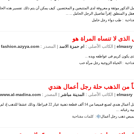
ل الذكور موثقة و معروفة لدى المتتبعين و المختصين. كيف يمكن أن يتم ذلك. تفسير هذه الحا
قل و المنطق. إقرأ تفاصيل الرجل الحامل ... ...
تاحية :
طب
دواء
رجل
حامل
 الذى لا تنساه المراة هو
elmasry
| الكاتب الأصلى :
ام حمزة الاسد
| المصدر :
fashion.azyya.com
ذى يكون كريم فى عواطفه ويده ...
تاحية :
الحياة
الزوجية
رجل
مرأة
حب
ً من الذهب حلة رجل أعمال هندي
elmasry
| الكاتب الأصلى :
المدينة مباشر
| المصدر :
www.al-madina.com
خطط رجل أعمال هندي لصنع قميصا من 14 ألف قطعة ذهبية عيار 22 قيراطا، وذل
ية رغباته. ...
ميص
ذهب
رجل
أعمال
كلمات مفتاحية :