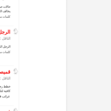
حالات حم
يخالف الع
كلمات مف
الرجل
الناقل :
الرجل ال
كلمات مف
قميصا
الناقل :
كافية لتلب
غرائب
ق