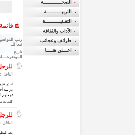
الصحــــــــــــة
التربيــــــــــة
التقـنيــــــــــة
قائمة
الآداب والثقافة
رتب المواضيع
طرائف وعجائب
تبعا للـ
اعـــلن هنــــا
تاريخ
الموضوعــــا
للرجل
الناقل :
احذر عزي
تجعلهم أك
كلمات مف
للرجل
الناقل :
يعد البط