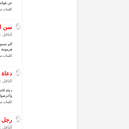
عن فوائد 
كلمات مف
سن ال
الناقل :
ألم تسمع 
هرمونية 
كلمات مف
دعاة 
الناقل :
دعاة الاخ
وأعرضوا ( وَأَ
كلمات مف
رجل ح
الناقل :