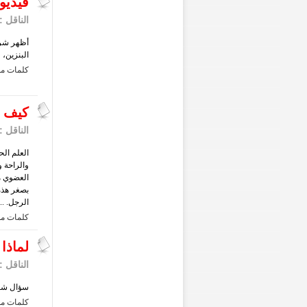
فيديو
الناقل :
أظهر شري
البنزين، 
كلمات مف
كيف ا
الناقل :
العلم ال
والراحة 
العضوي م
بصغر هذه
الرجل. ...
كلمات مف
لماذا
الناقل :
سؤال شغل 
كلمات مف