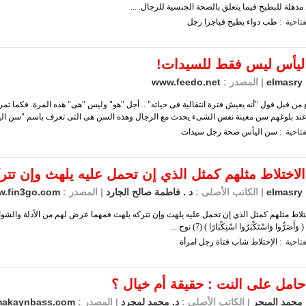
مذهلة للبطيخ فيما يتعلق بالصحة الجنسية للرجال. ...
تاحية :
طب
دواء
بطيخ
فياجرا
رجل
يأس ليس فقط للسيدات!
elmasry
| المصدر :
www.feedo.net
من قبل قول "أنه يعيش فترة انتقالية فى حياته" .. أجل "هو" وليس "هى" هذه المرة. فكما تمر 
عند بلوغهم سن معينة نفس الشىء يحدث مع الرجال وهذه السن هى التى تعرف باسم "سن اليأ
تاحية :
سن
اليأس
صحة
رجل
سيدات
الاختلاط مثلهم كمثل الذي إن تحمل عليه يلهث وإن تتر
elmasry
| الكاتب الأصلى :
د . فاطمة صالح الجارد
| المصدر :
.fin3go.com
تلاط مثلهم كمثل الذي إن تحمل عليه يلهث وإن تتركه يلهث فمهما عرض لهم من الأدلة والشواه
صَرُّوا وَاسْتَكْبَرُوا اسْتِكْبَارًا ) (7) نوح ...
تاحية :
الإختلاط
شاب
فتاة
رجل
امرأة
امل على النت : حقيقة أم خيال ؟
محمد المبحر
| الكاتب الأصلى :
د. محمد لمجرد
| المصدر :
akaynbass.com