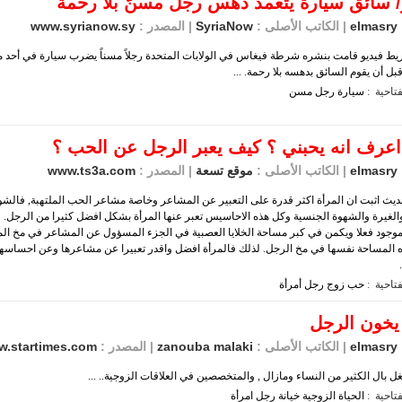
/ سائق سيارة يتعمد دهس رجل مسنّ بلا رحمة
elmasry
| الكاتب الأصلى :
SyriaNow
| المصدر :
www.syrianow.sy
ط فيديو قامت بنشره شرطة فيغاس في الولايات المتحدة رجلاً مسناً يضرب سيارة في أحد
قبل أن يقوم السائق بدهسه بلا رحمة. ...
تاحية :
سيارة
رجل
مسن
عرف انه يحبني ؟ كيف يعبر الرجل عن الحب ؟
elmasry
| الكاتب الأصلى :
موقع تسعة
| المصدر :
www.ts3a.com
حديث اثبت ان المرأة اكثر قدرة على التعبير عن المشاعر وخاصة مشاعر الحب الملتهبة, فالشو
والغيرة والشهوة الجنسية وكل هذه الاحاسيس تعبر عنها المرأة بشكل افضل كثيرا من الرجل.
وجود فعلا ويكمن في كبر مساحة الخلايا العصبية في الجزء المسؤول عن المشاعر في مخ المر
 المساحة نفسها في مخ الرجل. لذلك فالمرأة افضل واقدر تعبيرا عن مشاعرها وعن احساسها
تاحية :
حب
زوج
رجل
أمرأة
 يخون الرجل
elmasry
| الكاتب الأصلى :
zanouba malaki
| المصدر :
.startimes.com
بال الكثير من النساء ومازال , والمتخصصين في العلاقات الزوجية.. ...
تاحية :
الحياة
الزوجية
خيانة
رجل
امرأة