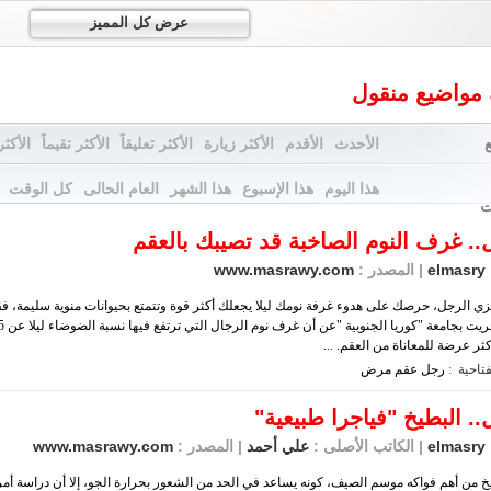
عرض كل المميز
 مواضيع منقول
الأحدث
الأقدم
الأكثر زيارة
الأكثر تعليقاً
الأكثر تقيماً
الأكثر
هذا اليوم
هذا الإسبوع
هذا الشهر
العام الحالى
كل الوقت
ت
.. غرف النوم الصاخبة قد تصيبك بالعقم
elmasry
| المصدر :
www.masrawy.com
زي الرجل، حرصك على هدوء غرفة نومك ليلا يجعلك أكثر قوة وتتمتع بحيوانات منوية سليمة، 
ثر عرضة للمعاناة من العقم. ...
تاحية :
رجل
عقم
مرض
.. البطيخ "فياجرا طبيعية"
elmasry
| الكاتب الأصلى :
علي أحمد
| المصدر :
www.masrawy.com
يخ من أهم فواكه موسم الصيف، كونه يساعد في الحد من الشعور بحرارة الجو، إلا أن دراسة أ