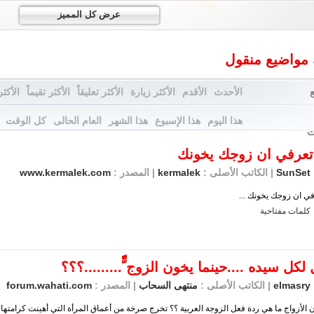
عرض كل المميز
 مواضيع منقول
الأحدث
الأقدم
الأكثر زيارة
الأكثر تعليقاً
الأكثر تقيماً
الأكثر
هذا اليوم
هذا الإسبوع
هذا الشهر
العام الحالى
كل الوقت
ت
عرفي ان زوجك يخونك
SunSet
| الكاتب الأصلى :
kermalek
| المصدر :
www.kermalek.com
ي ان زوجك يخونك ...
فتاحية :
كل سيده ....حينما يخون الزوج ّّّّّّّ.........؟؟؟
elmasry
| الكاتب الأصلى :
منتهى السحاب
| المصدر :
forum.wahati.com
الأزواج ما هي ردة فعل الزوجة العربية ؟؟ تخرج صرخة من أعماق المرأة التي أهينت كرامتها و