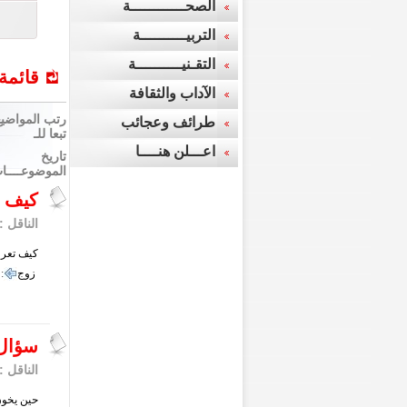
الصحــــــــــــة
التربيــــــــــة
التقـنيــــــــــة
قائمة
الآداب والثقافة
رتب المواضيع
طرائف وعجائب
تبعا للـ
اعـــلن هنــــا
تاريخ
الموضوعــــا
كيف ت
الناقل :
كيف تعرف
زوج
كلمات م
سؤال ل
الناقل :
حين يخون 