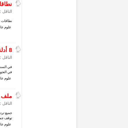
نطاقا
الناقل :
نطاقات ج
علوم
عام
8 أدلة مواقع ويب لا تزال ذات قيمة خلال 2022
الناقل :
في السنو
في العثور
علوم
عام
ملف ق
الناقل :
توقف جمي
علوم
عام