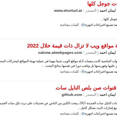
ت جوجل كلها
ايمان احمد
| المصدر :
www.shorturl.at
وجل كلها ...
ة
تصنيع
اختراعات
اجهزة
كلمات مفتاحية :
ايمان احمد
| المصدر :
calcme.atwebpages.com
ات الماضية كانت منصات أدلة مواقع الويب شيئا مهما في عملية تهيئة المواقع لمحركات الب
 عليها وفهرستها بل وتلعب دورا في تقدمها بنتائج البحث. ...
ة
تصنيع
اختراعات
اجهزة
كلمات مفتاحية :
نوات صن بلص النايل سات
ايمان احمد
| المصدر :
github.com
جميع ترددات النايل سات الجديدة 2021، يبحث الكثير من الناس عن تحديثات على تردد نايل سات 
ع إشارات البث بشكل كامل ...
ة
تصنيع
اختراعات
اجهزة
كلمات مفتاحية :