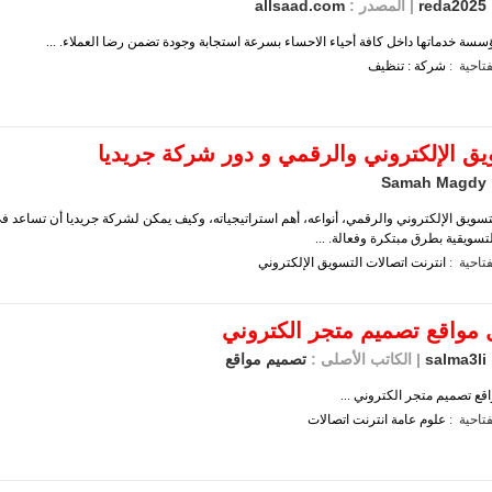
reda2025
| المصدر :
allsaad.com
سسة خدماتها داخل كافة أحياء الاحساء بسرعة استجابة وجودة تضمن رضا العملاء. ...
تاحية :
شركة
:
تنظيف
يق الإلكتروني والرقمي و دور شركة جريديا
Samah Magdy
تسويق الإلكتروني والرقمي، أنواعه، أهم استراتيجياته، وكيف يمكن لشركة جريديا أن تساعد ف
تسويقية بطرق مبتكرة وفعالة. ...
تاحية :
انترنت
اتصالات
التسويق
الإلكتروني
مواقع تصميم متجر الكتروني
salma3li
| الكاتب الأصلى :
تصميم مواقع
قع تصميم متجر الكتروني ...
تاحية :
علوم
عامة
انترنت
اتصالات