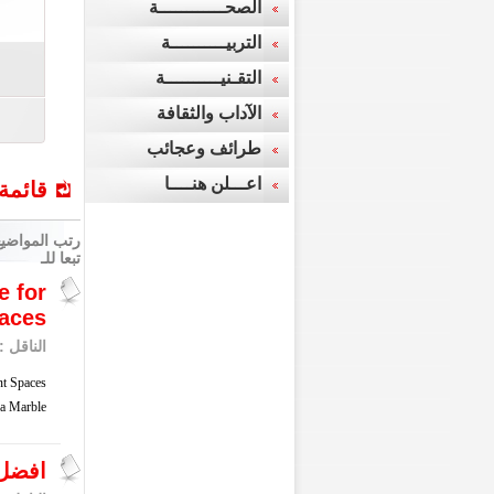
الصحــــــــــــة
تقام سنوياً على مستوى العالم والذي ...
التربيــــــــــة
التقـنيــــــــــة
الآداب والثقافة
طرائف وعجائب
اعـــلن هنــــا
قائمة
رتب المواضيع
تبعا للـ
e for
aces
الناقل :
paces ...
a
Marble
افضل 